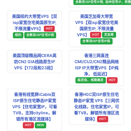
全新双ISP住宅IP段, 加州住宅IP，西雅
美国纽约大带宽VPS【双
美国芝加哥大带宽
isp家宽住宅美国原生IP,
VPS【双isp家宽住宅美
不限流量VPS】
国原生IP, 不限流量
HOT
VPS】
HOT
芝加哥
纽约
全新双ISP住宅IP段
全新双ISP住宅IP段
美国顶级精品网CERA高
香港三网直连
防CN2 GIA线路原生IP
CMI/CU2/CN2精品网络
VPS【172段和23段】
ISP IP大带宽VPS【IP纯
净， 低延迟】
延迟低，线路稳定
HOT
香港有线宽屏iCable双
香港HGC双ISP原生住宅
ISP原生住宅静态IP家宽
静态IP家宽 VPS【三网优
VPS【住宅家宽IP，可看
化线路，住宅家宽IP，可
TVB，支持cityline，解
看TVB，解锁所有港区流
锁所有港区流媒体】
媒体】
HOT
HOT
NEW