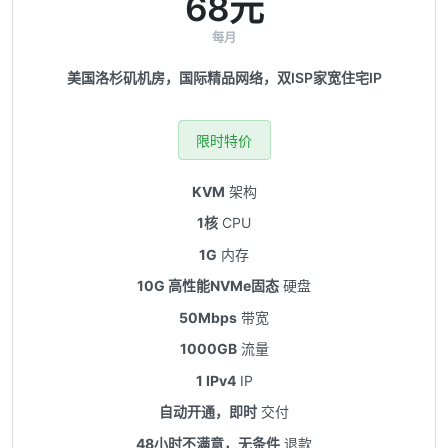
68元
每月
美国洛杉矶机房，国际精品网络，双ISP家宽住宅IP
限时特价
KVM
架构
1核
CPU
1G
内存
10G 高性能NVMe固态
硬盘
50Mbps
带宽
1000GB
流量
1 IPv4
IP
自动开通，即时
交付
48小时不满意，无条件
退款