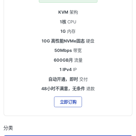
KVM
架构
1核
CPU
1G
内存
10G 高性能NVMe固态
硬盘
50Mbps
带宽
600GB月
流量
1 IPv4
IP
自动开通，即时
交付
48小时不满意，无条件
退款
立即订购
分类