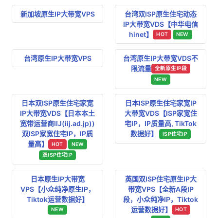
新加坡原生IP大带宽VPS
台湾双ISP原生住宅动态
IP大带宽VDS【中华电信
hinet】
HOT
NEW
台湾原生IP大带宽VPS
台湾原生IP大带宽VDS不
限流量
全新原生IP段
NEW
日本双ISP原生住宅家宽
日本ISP原生住宅家宽IP
IP大带宽VDS【日本本土
大带宽VDS【ISP家宽住
宽带运营商IIJ(iij.ad.jp))
宅IP，IP质量高, TikTok
双ISP家宽住宅IP，IP质
数据好】
ISP住宅IP
量高】
HOT
NEW
双ISP住宅IP
日本原生IP大带宽
英国双ISP住宅原生IP大
VPS【小众纯净原生IP，
带宽VPS【全新A段IP
Tiktok运营数据好】
段，小众纯净IP，Tiktok
运营数据好】
NEW
HOT