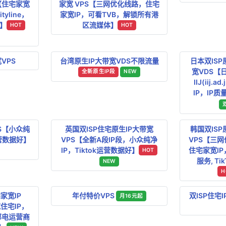
【住宅家宽
家宽 VPS【三网优化线路，住宅
yline，
家宽IP，可看TVB，解锁所有港
】
区流媒体】
HOT
HOT
VPS
台湾原生IP大带宽VDS不限流量
日本双ISP
宽VDS【
全新原生IP段
NEW
IIJ(iij.
IP，IP质
S【小众纯
英国双ISP住宅原生IP大带宽
韩国双ISP
运营数据好】
VPS【全新A段IP段，小众纯净
VPS【三
IP，Tiktok运营数据好】
住宅家宽I
HOT
服务, T
NEW
H
家宽IP
年付特价VPS
双ISP住宅
月16元起
宽住宅IP，
邮电运营商