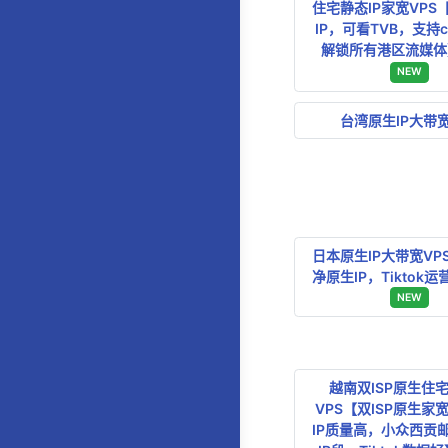
住宅静态IP家宽VPS
IP，可看TVB，支持cit
解锁所有港区流媒体
NEW
台湾原生IP大带宽
日本原生IP大带宽VP
净原生IP，Tiktok
NEW
越南双ISP原生住宅
VPS【双ISP原生家
IP质量高，小众西贡