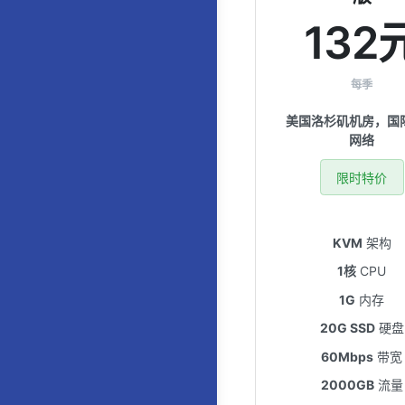
132
每季
美国洛杉矶机房，国
网络
限时特价
KVM
架构
1核
CPU
1G
内存
20G SSD
硬盘
60Mbps
带宽
2000GB
流量