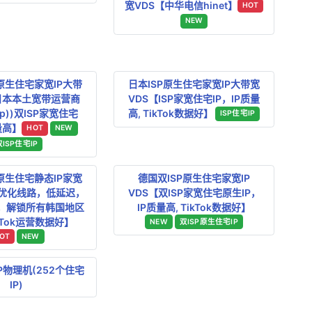
宽VDS【中华电信hinet】
HOT
NEW
原生住宅家宽IP大带
日本ISP原生住宅家宽IP大带宽
日本本土宽带运营商
VDS【ISP家宽住宅IP，IP质量
ad.jp))双ISP家宽住宅
高, TikTok数据好】
ISP住宅IP
量高】
HOT
NEW
双ISP住宅IP
原生住宅静态IP家宽
德国双ISP原生住宅家宽IP
网优化线路，低延迟，
VDS【双ISP家宽住宅原生IP，
P，解锁所有韩国地区
IP质量高, TikTok数据好】
ikTok运营数据好】
NEW
双ISP原生住宅IP
OT
NEW
IP物理机(252个住宅
IP)