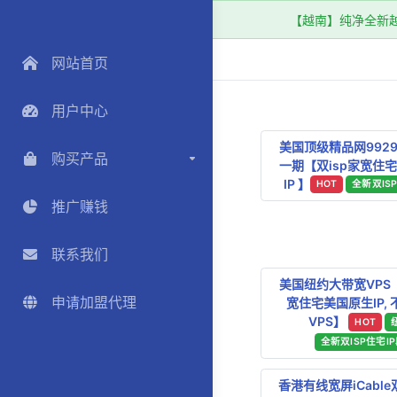
【越南】纯净全新越南
网站首页
用户中心
美国顶级精品网9929
购买产品
一期【双isp家宽住
IP 】
HOT
全新双IS
推广赚钱
联系我们
美国纽约大带宽VPS【
申请加盟代理
宽住宅美国原生IP,
VPS】
HOT
全新双ISP住宅I
香港有线宽屏iCable