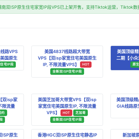
双ISP原生住宅家宽IP段VPS已上架开售，支持Tiktok运营，Tikto
线路VPS
美国4837线路超大带宽
美国顶级精品
宅美国原生
VPS【双isp家宽住宅美国原生
二期【小众2
IP, 不限流量VPS】
P住宅IP段
HOT
原生
全新双ISP住宅IP段
双isp家
美国芝加哥大带宽VPS【双isp
美国顶级精品
 不限流量
家宽住宅美国原生IP, 不限流量
GIA线路原生
VPS】
纽约
HOT
芝加哥
P段
全新双ISP住宅IP段
双ISP原生
香港HGC双ISP原生住宅静态IP
新加坡原