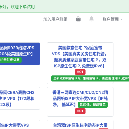
k数据好，欢迎下单试用
加入用户群组
账户管理
网9929线路VPS
美国静态住宅IP家庭宽带
06段美国原生IP】
VDS【美国真实民房住宅托管，
超高质量家庭宽带住宅IP，双
IP季付更优惠
ISP原生住宅IP, 免费送IPv6】
HOT
全新双ISP住宅IP段, 加州住宅IP，西雅图住宅IP,送IP
网CERA高防CN2
香港三网直连CMI/CU2/CN2精
IP VPS【172段和
品网络ISP IP大带宽VPS【IP纯
23段】
净， 低延迟】
延迟低，线路稳定
HOT
生IP大带宽VPS
台湾双ISP原生住宅动态IP大带