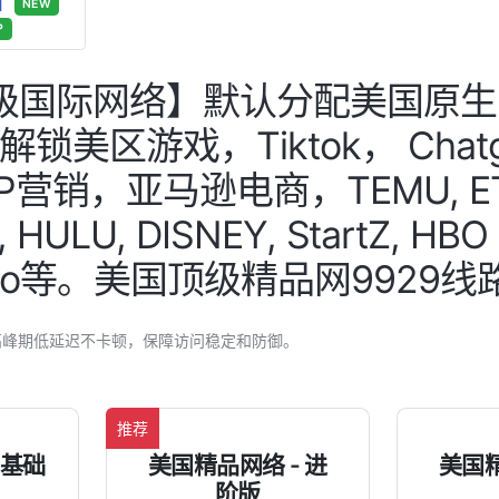
好】
NEW
P
国际网络】默认分配美国原生IP。
美区游戏，Tiktok， Chatgpt
PP营销，亚马逊电商，TEMU,
, HULU, DISNEY, StartZ, H
Video等。美国顶级精品网9929线
高峰期低延迟不卡顿，保障访问稳定和防御。
推荐
 基础
美国精品网络 - 进
美国精
阶版