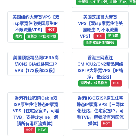
全新双ISP住宅IP段, 加州住宅IP，西雅
美国纽约大带宽VPS【双
美国芝加哥大带宽
isp家宽住宅美国原生IP,
VPS【双isp家宽住宅美
不限流量VPS】
国原生IP, 不限流量
HOT
VPS】
HOT
芝加哥
纽约
全新双ISP住宅IP段
全新双ISP住宅IP段
美国顶级精品网CERA高
香港三网直连
防CN2 GIA线路原生IP
CMI/CU2/CN2精品网络
VPS【172段和23段】
ISP IP大带宽VPS【IP纯
净， 低延迟】
延迟低，线路稳定
HOT
香港有线宽屏iCable双
香港HGC双ISP原生住宅
ISP原生住宅静态IP家宽
静态IP家宽 VPS【三网优
VPS【住宅家宽IP，可看
化线路，住宅家宽IP，可
TVB，支持cityline，解
看TVB，解锁所有港区流
锁所有港区流媒体】
媒体】
HOT
HOT
NEW