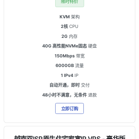
限时特价
KVM
架构
2核
CPU
2G
内存
40G 高性能NVMe固态
硬盘
150Mbps
带宽
6000GB
流量
1 IPv4
IP
自动开通，即时
交付
48小时不满意，无条件
退款
立即订购
越南双ISP原生住宅家宽IP VPS - 豪华版