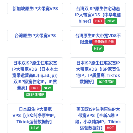
新加坡原生IP大带宽VPS
台湾双ISP原生住宅动态
IP大带宽VDS【中华电信
hinet】
HOT
NEW
台湾原生IP大带宽VPS
台湾原生IP大带宽VDS不
限流量
全新原生IP段
NEW
日本双ISP原生住宅家宽
日本ISP原生住宅家宽IP
IP大带宽VDS【日本本土
大带宽VDS【ISP家宽住
宽带运营商IIJ(iij.ad.jp))
宅IP，IP质量高, TikTok
双ISP家宽住宅IP，IP质
数据好】
ISP住宅IP
量高】
HOT
NEW
双ISP住宅IP
日本原生IP大带宽
英国双ISP住宅原生IP大
VPS【小众纯净原生IP，
带宽VPS【全新A段IP
Tiktok运营数据好】
段，小众纯净IP，Tiktok
运营数据好】
NEW
HOT