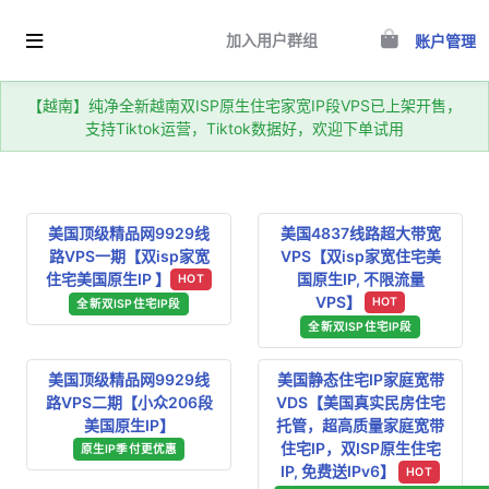
加入用户群组
账户管理
【越南】纯净全新越南双ISP原生住宅家宽IP段VPS已上架开售，
支持Tiktok运营，Tiktok数据好，欢迎下单试用
美国顶级精品网9929线
美国4837线路超大带宽
路VPS一期【双isp家宽
VPS【双isp家宽住宅美
住宅美国原生IP 】
国原生IP, 不限流量
HOT
VPS】
HOT
全新双ISP住宅IP段
全新双ISP住宅IP段
美国顶级精品网9929线
美国静态住宅IP家庭宽带
路VPS二期【小众206段
VDS【美国真实民房住宅
美国原生IP】
托管，超高质量家庭宽带
住宅IP，双ISP原生住宅
原生IP季付更优惠
IP, 免费送IPv6】
HOT