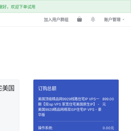
k数据好，欢迎下单试用
加入用户群组
账户管理
宅美国
订购总额
美国顶级精品网9929线路住宅IP VPS一
899.00
期【双isp VPS 家宽住宅美国原生IP】 -
元
美国9929精品网络双ISP住宅IP VPS - 豪
华版
操作系统:
0.00元