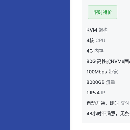
限时特价
KVM
架构
4核
CPU
4G
内存
80G 高性能NVMe固
100Mbps
带宽
8000GB
流量
1 IPv4
IP
自动开通，即时
交付
48小时不满意，无条