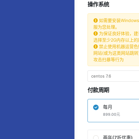
操作系统
如需要安装Windo
服为您处理。
为保证良好体验，建议
选择至少2G内存以上的
禁止使用机器运营色
网站(或为这类网站跳转
攻击扫暴等行为
付款周期
每月
899.00元
两年(7折优惠)