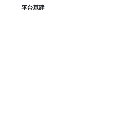
平台基建
数据中心采用T3+建设标准；网络采用BGP多线
接入具备单一线路故障的容灾性
丽
lding, 27-33, Wai Yan Street,
丽
ritories, Hong Kong
已
有
务