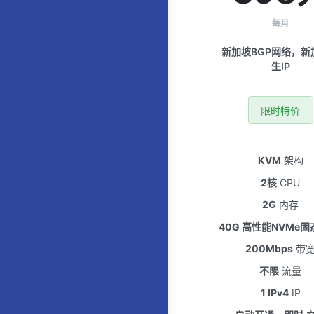
每月
新加坡BGP网络，新
生IP
限时特价
KVM
架构
2核
CPU
2G
内存
40G 高性能NVMe固
200Mbps
带
不限
流量
1 IPv4
IP