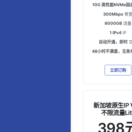
10G 高性能NVMe固
300Mbps
带
6000GB
流量
1 IPv4
IP
自动开通，即时
48小时不满意，无条
立即订购
新加坡原生IP 
不限流量Lit
398