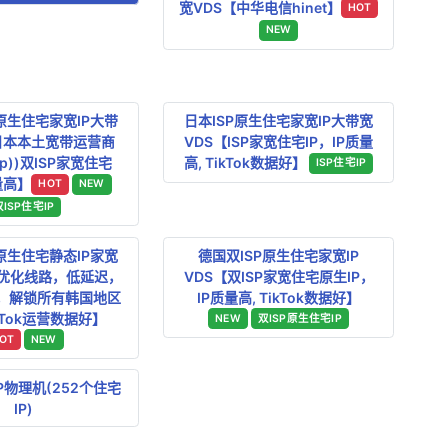
宽VDS【中华电信hinet】
HOT
NEW
原生住宅家宽IP大带
日本ISP原生住宅家宽IP大带宽
日本本土宽带运营商
VDS【ISP家宽住宅IP，IP质量
ad.jp))双ISP家宽住宅
高, TikTok数据好】
ISP住宅IP
量高】
HOT
NEW
双ISP住宅IP
原生住宅静态IP家宽
德国双ISP原生住宅家宽IP
网优化线路，低延迟，
VDS【双ISP家宽住宅原生IP，
P，解锁所有韩国地区
IP质量高, TikTok数据好】
ikTok运营数据好】
NEW
双ISP原生住宅IP
OT
NEW
IP物理机(252个住宅
IP)