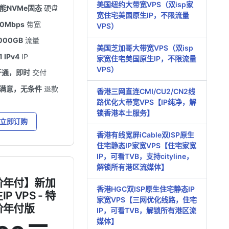
美国纽约大带宽VPS（双isp家
性能NVMe固态
硬盘
宽住宅美国原生IP，不限流量
00Mbps
带宽
VPS）
000GB
流量
美国芝加哥大带宽VPS（双isp
1 IPv4
IP
家宽住宅美国原生IP，不限流量
VPS）
开通，即时
交付
不满意，无条件
退款
香港三网直连CMI/CU2/CN2线
路优化大带宽VPS【IP纯净，解
锁香港本土服务】
立即订购
香港有线宽屏iCable双ISP原生
住宅静态IP家宽VPS【住宅家宽
IP，可看TVB，支持cityline，
解锁所有港区流媒体】
价年付】新加
香港HGC双ISP原生住宅静态IP
P VPS - 特
家宽VPS【三网优化线路，住宅
价年付版
IP，可看TVB，解锁所有港区流
媒体】