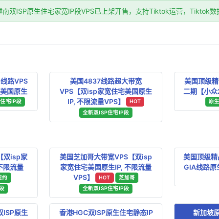
双ISP原生住宅家宽IP段VPS已上架开售，支持Tiktok运营，Tikto
线路VPS
美国4837线路超大带宽
美国顶级精品
宅美国原生
VPS【双isp家宽住宅美国原生
二期【小众2
IP, 不限流量VPS】
P住宅IP段
HOT
原生
全新双ISP住宅IP段
双isp家
美国芝加哥大带宽VPS【双isp
美国顶级精品
 不限流量
家宽住宅美国原生IP, 不限流量
GIA线路原生
VPS】
纽约
HOT
芝加哥
P段
全新双ISP住宅IP段
双ISP原生
香港HGC双ISP原生住宅静态IP
新加坡原