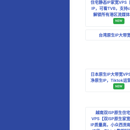
住宅静态IP家宽VPS
IP，可看TVB，支持cit
解锁所有港区流媒体
NEW
台湾原生IP大带宽
日本原生IP大带宽VP
净原生IP，Tiktok
NEW
越南双ISP原生住宅
VPS【双ISP原生家
IP质量高，小众西贡