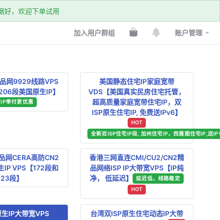
k数据好，欢迎下单试用
加入用户群组
账户管理
网9929线路VPS
美国静态住宅IP家庭宽带
06段美国原生IP】
VDS【美国真实民房住宅托管，
超高质量家庭宽带住宅IP，双
IP季付更优惠
ISP原生住宅IP, 免费送IPv6】
HOT
全新双ISP住宅IP段, 加州住宅IP，西雅图住宅IP,送IP
网CERA高防CN2
香港三网直连CMI/CU2/CN2精
IP VPS【172段和
品网络ISP IP大带宽VPS【IP纯
23段】
净， 低延迟】
延迟低，线路稳定
HOT
生IP大带宽VPS
台湾双ISP原生住宅动态IP大带