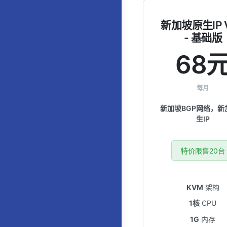
新加坡原生IP 
- 基础版
68
每月
新加坡BGP网络，新
生IP
特价限售20台
KVM
架构
1核
CPU
1G
内存