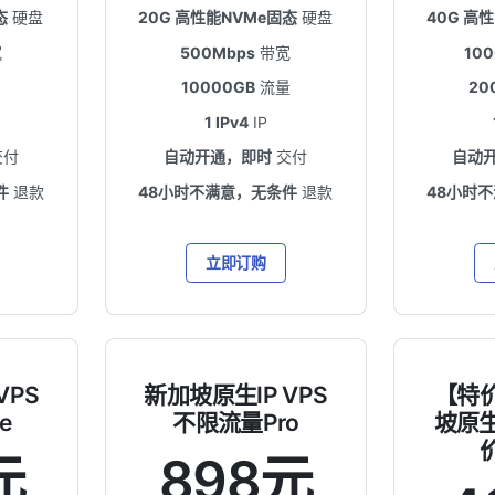
态
硬盘
20G 高性能NVMe固态
硬盘
40G 高
宽
500Mbps
带宽
10
10000GB
流量
20
1 IPv4
IP
交付
自动开通，即时
交付
自动
件
退款
48小时不满意，无条件
退款
48小时
立即订购
VPS
新加坡原生IP VPS
【特
e
不限流量Pro
坡原生I
元
898元