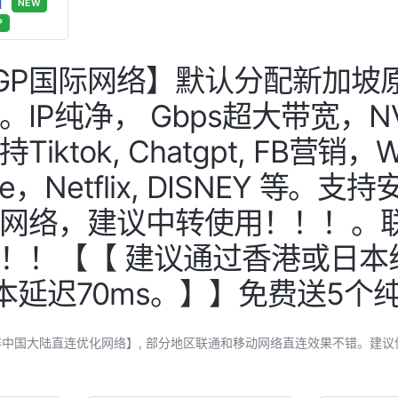
好】
NEW
P
GP国际网络】默认分配新加坡
。IP纯净， Gbps超大带宽，
iktok, Chatgpt, FB营
e，Netflix, DISNEY 等。
网络，建议中转使用！！！。
！！【【 建议通过香港或日本
本延迟70ms。】】免费送5个纯
非中国大陆直连优化网络】, 部分地区联通和移动网络直连效果不错。建