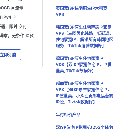
00GB
月流量
英国双ISP住宅原生IP大带宽
VPS
1 IPv4
IP
开通，即时
交付
韩国双ISP原生住宅静态IP家宽
VPS【三网优化线路，低延迟，
不满意，无条件
退款
住宅家宽IP，解锁所有韩国地区
服务，TikTok运营数据好】
立即订购
德国双ISP原生住宅家宽IP
VDS【双ISP家宽住宅IP，IP质
量高, TikTok数据好】
越南双ISP原生住宅家宽IP
VPS【双ISP原生家宽住宅IP，
IP质量高，小众西贡邮电运营商
IP段，Tiktok数据好】
年付特价产品
双ISP住宅IP物理机(252个住宅