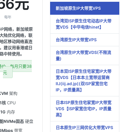
66元
新加坡原生IP大带宽VPS
每年
台湾双ISP原生住宅动态IP大带
宽VDS【中华电信hinet】
GP网络，新加坡原
非大陆优化网络，联
台湾原生IP大带宽VPS
地区移动网络直连
。建议用香港或日
台湾原生IP大带宽VDS(不限流
路中转使用。
量)
特价，每月只要38
日本双ISP原生住宅家宽IP大带
元
宽VDS【日本本土宽带运营商
IIJ(iij.ad.jp))双ISP家宽住宅
IP，IP质量高】
KVM
架构
日本ISP原生住宅家宽IP大带宽
1核
CPU
VDS【ISP家宽住宅IP，IP质量
1G
内存
高】
性能NVMe固态
硬盘
日本原生IP三网优化大带宽VPS
0Mbps
带宽