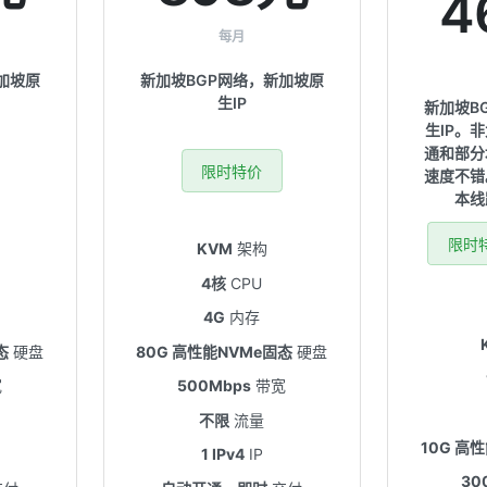
4
每月
加坡原
新加坡BGP网络，新加坡原
生IP
新加坡B
生IP。
通和部分
限时特价
速度不错
本线
限时
KVM
架构
4核
CPU
4G
内存
态
硬盘
80G 高性能NVMe固态
硬盘
宽
500Mbps
带宽
不限
流量
10G 高
1 IPv4
IP
30