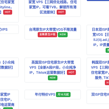
【住宅家宽
家宽 VPS【三网优化线路，住宅
yline，
家宽IP，可看TVB，解锁所有港
】
区流媒体】
HOT
HOT
VPS
台湾原生IP大带宽VDS不限流量
日本双ISP
宽VDS【
全新原生IP段
NEW
IIJ(iij.
IP，IP质
S【小众纯
英国双ISP住宅原生IP大带宽
韩国双ISP
运营数据好】
VPS【全新A段IP段，小众纯净
VPS【三
IP，Tiktok运营数据好】
住宅家宽I
HOT
服务, T
NEW
H
家宽IP
年付特价VPS
双ISP住宅
月16元起
宽住宅IP，
邮电运营商