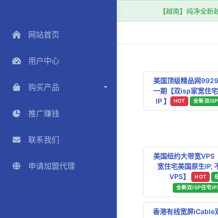
【越南】纯净全新越南
网站首页
用户中心
美国顶级精品网9929
购买产品
一期【双isp家宽住
IP 】
HOT
全新双IS
推广赚钱
联系我们
美国纽约大带宽VPS【
申请加盟代理
宽住宅美国原生IP,
VPS】
HOT
全新双ISP住宅I
香港有线宽屏iCable