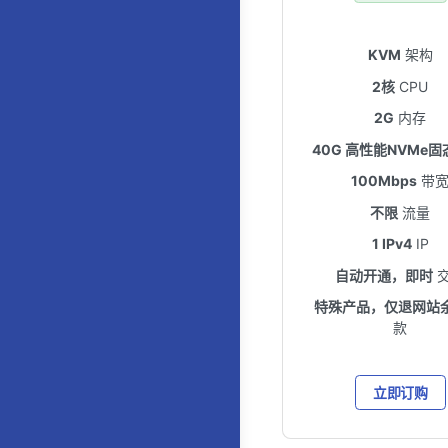
KVM
架构
2核
CPU
2G
内存
40G 高性能NVMe固
100Mbps
带
不限
流量
1 IPv4
IP
自动开通，即时
特殊产品，仅退网站
款
立即订购