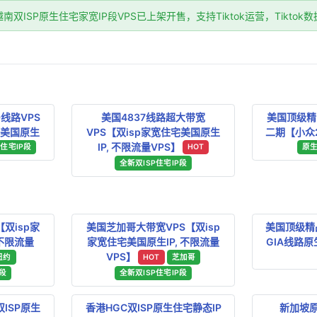
双ISP原生住宅家宽IP段VPS已上架开售，支持Tiktok运营，Tikto
线路VPS
美国4837线路超大带宽
美国顶级精品
宅美国原生
VPS【双isp家宽住宅美国原生
二期【小众2
IP, 不限流量VPS】
P住宅IP段
HOT
原生
全新双ISP住宅IP段
双isp家
美国芝加哥大带宽VPS【双isp
美国顶级精品
 不限流量
家宽住宅美国原生IP, 不限流量
GIA线路原生
VPS】
纽约
HOT
芝加哥
P段
全新双ISP住宅IP段
双ISP原生
香港HGC双ISP原生住宅静态IP
新加坡原