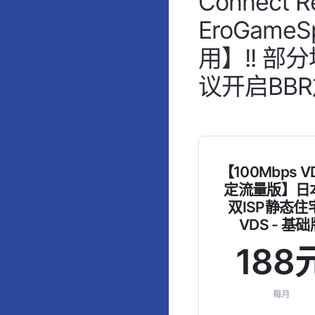
Connect Re
EroGam
用】!! 
议开启BBR
【100Mbps 
定流量版】日本
双ISP静态住宅
VDS - 基础
188
每月