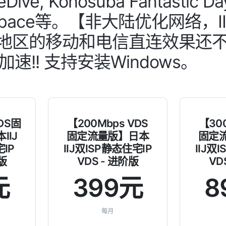
Dive, Konosuba Fantastic Day
eSpace等。【非大陆优化网络，
部分地区的移动和电信直连效果还不错
加速!! 支持安装Windows。
VDS固
【200Mbps VDS
【300
IIJ
固定流量版】日本
固定
IP
IIJ双ISP静态住宅IP
IIJ双
版
VDS - 进阶版
VD
元
399元
8
每月