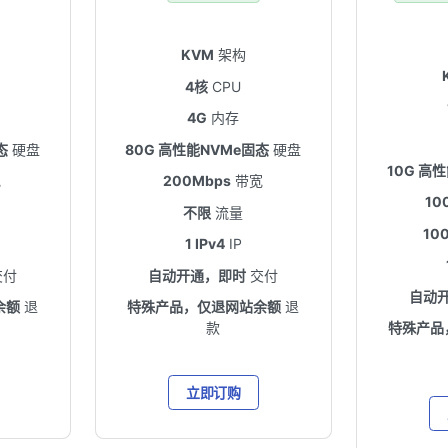
KVM
架构
4核
CPU
4G
内存
态
硬盘
80G 高性能NVMe固态
硬盘
10G 高
宽
200Mbps
带宽
10
不限
流量
10
1 IPv4
IP
交付
自动开通，即时
交付
自动
余额
退
特殊产品，仅退网站余额
退
款
特殊产品
立即订购