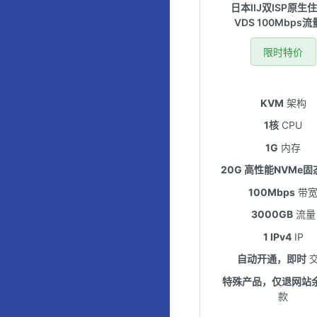
日本IIJ双ISP原生住
VDS 100Mbps
限时特价
KVM
架构
1核
CPU
1G
内存
20G 高性能NVMe固
100Mbps
带
3000GB
流量
1 IPv4
IP
自动开通，即时
特殊产品，仅退网站
款