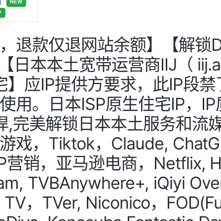
好】
NEW
P
退款仅退网站余额】【解锁DMM 
日本本土宽带运营商IIJ（ iij.ad.
宅】应IP提供方要求，此IP段禁了
用。日本ISP原生住宅IP，IP
强悍,完美解锁日本本土服务和流媒
Tiktok，Claude, ChatGPT
P营销，亚马逊电商，Netflix, HUL
eam, TVBAnywhere+, iQiyi O
 TV，TVer, Niconico，FOD(Fu