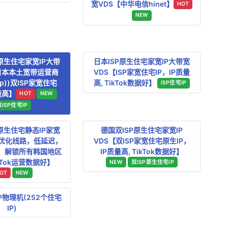
宽VDS【中华电信hinet】
HOT
NEW
原生住宅家宽IP大带
日本ISP原生住宅家宽IP大带宽
日本本土宽带运营商
VDS【ISP家宽住宅IP，IP质量
ad.jp))双ISP家宽住宅
高, TikTok数据好】
ISP住宅IP
量高】
HOT
NEW
双ISP住宅IP
原生住宅静态IP家宽
德国双ISP原生住宅家宽IP
网优化线路，低延迟，
VDS【双ISP家宽住宅原生IP，
P，解锁所有韩国地区
IP质量高, TikTok数据好】
ikTok运营数据好】
NEW
双ISP原生住宅IP
OT
NEW
IP物理机(252个住宅
IP)