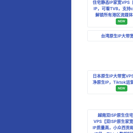
住宅静态IP家宽VPS
IP，可看TVB，支持cit
解锁所有港区流媒体
NEW
台湾原生IP大带宽
日本原生IP大带宽VP
净原生IP，Tiktok
NEW
越南双ISP原生住宅
VPS【双ISP原生家
IP质量高，小众西贡