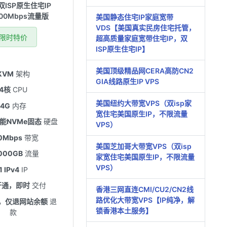
J双ISP原生住宅IP
300Mbps流量版
美国静态住宅IP家庭宽带
VDS【美国真实民房住宅托管，
限时特价
超高质量家庭宽带住宅IP，双
ISP原生住宅IP】
美国顶级精品网CERA高防CN2
KVM
架构
GIA线路原生IP VPS
4核
CPU
美国纽约大带宽VPS（双isp家
4G
内存
宽住宅美国原生IP，不限流量
性能NVMe固态
硬盘
VPS）
0Mbps
带宽
美国芝加哥大带宽VPS（双isp
000GB
流量
家宽住宅美国原生IP，不限流量
VPS）
1 IPv4
IP
开通，即时
交付
香港三网直连CMI/CU2/CN2线
路优化大带宽VPS【IP纯净，解
，仅退网站余额
退
锁香港本土服务】
款