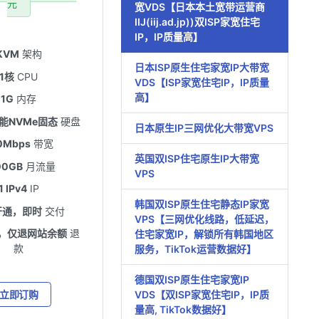
元
宽VDS【日本本土宽带运营商
IIJ(iij.ad.jp))双ISP家宽住宅
IP，IP质量高】
KVM
架构
日本ISP原生住宅家宽IP大带宽
1核
CPU
VDS【ISP家宽住宅IP，IP质量
高】
1G
内存
性能NVMe固态
硬盘
日本原生IP三网优化大带宽VPS
0Mbps
带宽
英国双ISP住宅原生IP大带宽
00GB
月流量
VPS
1 IPv4
IP
韩国双ISP原生住宅静态IP家宽
开通，即时
交付
VPS【三网优化线路，低延迟，
，仅退网站余额
退
住宅家宽IP，解锁所有韩国地区
款
服务，TikTok运营数据好】
德国双ISP原生住宅家宽IP
立即订购
VDS【双ISP家宽住宅IP，IP质
量高, TikTok数据好】