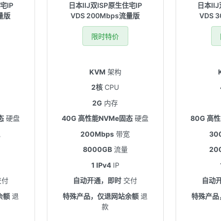
宅IP
日本IIJ双ISP原生住宅IP
日本II
流量版
VDS 200Mbps流量版
VDS 
限时特价
KVM
架构
2核
CPU
2G
内存
态
硬盘
40G 高性能NVMe固态
硬盘
80G 高
宽
200Mbps
带宽
30
8000GB
流量
20
1 IPv4
IP
交付
自动开通，即时
交付
自动
余额
退
特殊产品，仅退网站余额
退
特殊产品
款