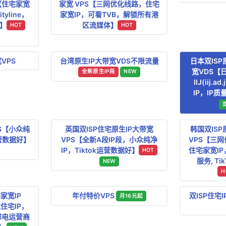
【住宅家宽
家宽 VPS【三网优化线路，住宅
yline，
家宽IP，可看TVB，解锁所有港
】
区流媒体】
HOT
HOT
VPS
台湾原生IP大带宽VDS不限流量
日本双ISP
宽VDS【
全新原生IP段
NEW
IIJ(iij.
IP，IP质
S【小众纯
英国双ISP住宅原生IP大带宽
韩国双ISP
运营数据好】
VPS【全新A段IP段，小众纯净
VPS【三
IP，Tiktok运营数据好】
住宅家宽I
HOT
服务, T
NEW
H
家宽IP
年付特价VPS
双ISP住宅
月16元起
宽住宅IP，
邮电运营商