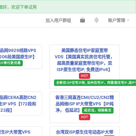
k数据好，欢迎下单试用
加入用户群组
账户管理
网9929线路VPS
美国静态住宅IP家庭宽带
06段美国原生IP】
VDS【美国真实民房住宅托管，
超高质量家庭宽带住宅IP，双
IP季付更优惠
ISP原生住宅IP, 免费送IPv6】
HOT
全新双ISP住宅IP段, 加州住宅IP，西雅图住宅IP,送IP
网CERA高防CN2
香港三网直连CMI/CU2/CN2精
IP VPS【172段和
品网络ISP IP大带宽VPS【IP纯
23段】
净， 低延迟】
延迟低，线路稳定
HOT
生IP大带宽VPS
台湾双ISP原生住宅动态IP大带