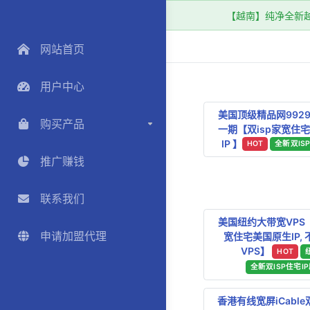
【越南】纯净全新越南
网站首页
用户中心
美国顶级精品网9929
购买产品
一期【双isp家宽住
IP 】
HOT
全新双IS
推广赚钱
联系我们
美国纽约大带宽VPS【
申请加盟代理
宽住宅美国原生IP,
VPS】
HOT
全新双ISP住宅I
香港有线宽屏iCable