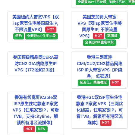
全新双ISP住宅IP段, 加州住宅IP，西雅
美国纽约大带宽VPS【双
美国芝加哥大带宽
isp家宽住宅美国原生IP,
VPS【双isp家宽住宅美
不限流量VPS】
国原生IP, 不限流量
HOT
VPS】
HOT
芝加哥
纽约
全新双ISP住宅IP段
全新双ISP住宅IP段
美国顶级精品网CERA高
香港三网直连
防CN2 GIA线路原生IP
CMI/CU2/CN2精品网络
VPS【172段和23段】
ISP IP大带宽VPS【IP纯
净， 低延迟】
延迟低，线路稳定
HOT
香港有线宽屏iCable双
香港HGC双ISP原生住宅
ISP原生住宅静态IP家宽
静态IP家宽 VPS【三网优
VPS【住宅家宽IP，可看
化线路，住宅家宽IP，可
TVB，支持cityline，解
看TVB，解锁所有港区流
锁所有港区流媒体】
媒体】
HOT
HOT
NEW