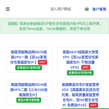
加入用户群组
账户管理
【越南】纯净全新越南双ISP原生住宅家宽IP段VPS已上架开售，
支持Tiktok运营，Tiktok数据好，欢迎下单试用
美国顶级精品网9929线
美国4837线路超大带宽
路VPS一期【双isp家宽
VPS【双isp家宽住宅美
住宅美国原生IP 】
国原生IP, 不限流量
HOT
VPS】
HOT
全新双ISP住宅IP段
全新双ISP住宅IP段
美国顶级精品网9929线
美国静态住宅IP家庭宽带
路VPS二期【小众206段
VDS【美国真实民房住宅
美国原生IP】
托管，超高质量家庭宽带
住宅IP，双ISP原生住宅
原生IP季付更优惠
IP, 免费送IPv6】
HOT