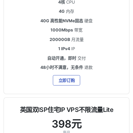
4核
CPU
4G
内存
40G 高性能NVMe固态
硬盘
1000Mbps
带宽
20000GB
月流量
1 IPv4
IP
自动开通，即时
交付
48小时不满意，无条件
退款
立即订购
英国双ISP住宅IP VPS不限流量Lite
398元
每月