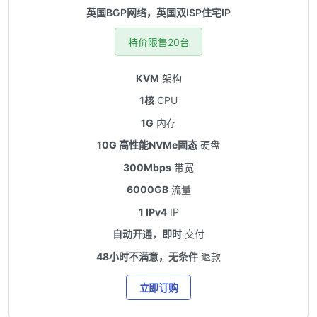
英国BGP网络，英国双ISP住宅IP
特价限售20台
KVM
架构
1核
CPU
1G
内存
10G 高性能NVMe固态
硬盘
300Mbps
带宽
6000GB
流量
1 IPv4
IP
自动开通，即时
交付
48小时不满意，无条件
退款
立即订购